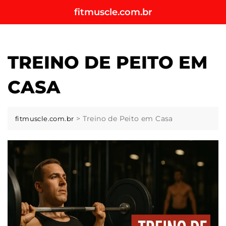
Skip
fitmuscle.com.br
to
content
TREINO DE PEITO EM
CASA
>
Treino de Peito em Casa
fitmuscle.com.br