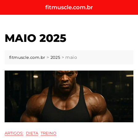
Skip
fitmuscle.com.br
to
content
MAIO 2025
>
>
maio
fitmuscle.com.br
2025
ARTIGOS:
DIETA
TREINO