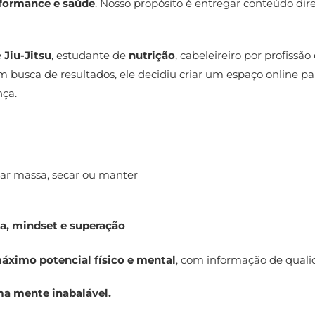
erformance e saúde
. Nosso propósito é entregar conteúdo di
e
Jiu-Jitsu
, estudante de
nutrição
, cabeleireiro por profiss
m busca de resultados, ele decidiu criar um espaço online p
ça.
ar massa, secar ou manter
na, mindset e superação
máximo potencial físico e mental
, com informação de qual
ma mente inabalável.