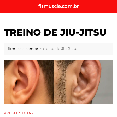
Skip
fitmuscle.com.br
to
content
TREINO DE JIU-JITSU
>
treino de Jiu-Jitsu
fitmuscle.com.br
ARTIGOS:
LUTAS