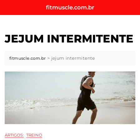
Skip
fitmuscle.com.br
to
content
JEJUM INTERMITENTE
>
jejum intermitente
fitmuscle.com.br
ARTIGOS:
TREINO