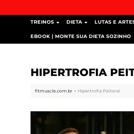
Skip
to
content
TREINOS
DIETA
LUTAS E ARTE
EBOOK | MONTE SUA DIETA SOZINHO
HIPERTROFIA PEI
fitmuscle.com.br
>
Hipertrofia Peitoral