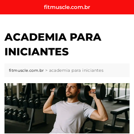
Skip
fitmuscle.com.br
to
content
ACADEMIA PARA
INICIANTES
>
academia para iniciantes
fitmuscle.com.br